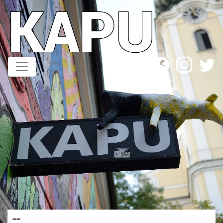
KAPU
Direkt
zum
Inhalt
--