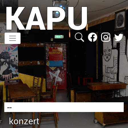
KAPU
Direkt
zum
Inhalt
--
konzert